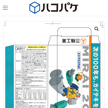
コ
ナ
ン
ビ
テ
ゲ
ン
ー
ツ
シ
へ
ョ
ス
ン
キ
に
ッ
移
プ
動