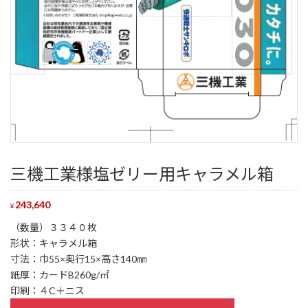
三機工業様塩ゼリー用キャラメル箱
243,640
¥
（数量）３３４０枚
形状：キャラメル箱
寸法：巾55×奥行15×高さ140㎜
紙厚：カードB260g/㎡
印刷：４C＋ニス
三